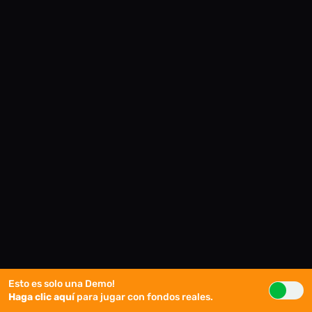
Esto es solo una Demo!
Haga clic aquí
para jugar con fondos reales.