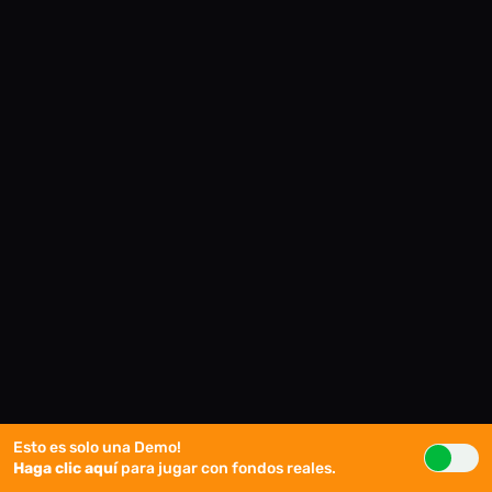
Esto es solo una Demo!
Haga clic aquí
para jugar con fondos reales.