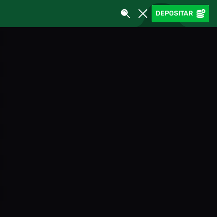
DEPOSITAR