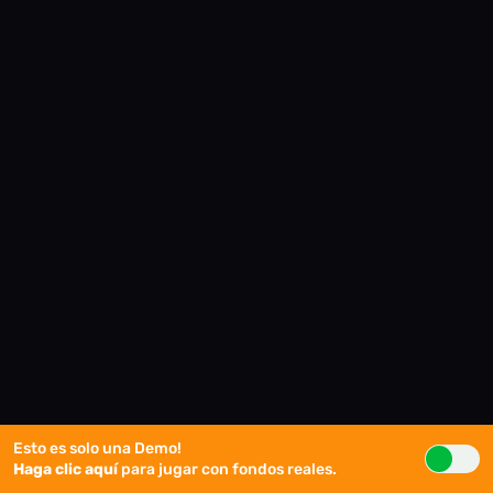
Esto es solo una Demo!
Haga clic aquí
para jugar con fondos reales.