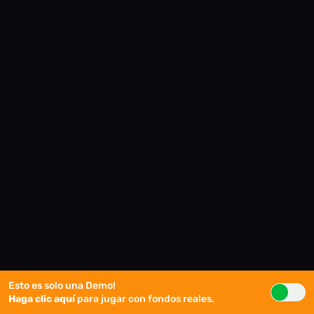
Esto es solo una Demo!
Haga clic aquí
para jugar con fondos reales.