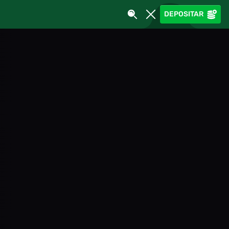
DEPOSITAR