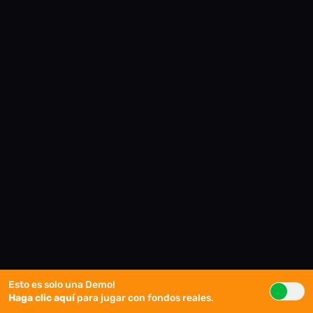
Esto es solo una Demo!
Haga clic aquí
para jugar con fondos reales.