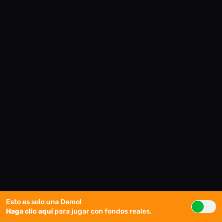
Esto es solo una Demo!
Haga clic aquí
para jugar con fondos reales.