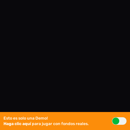
Esto es solo una Demo!
Haga clic aquí
para jugar con fondos reales.