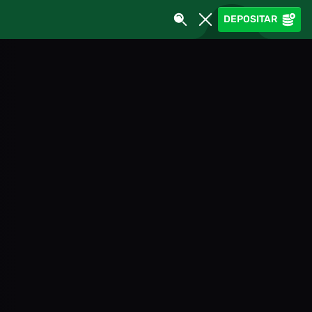
DEPOSITAR