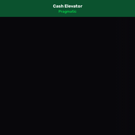
Cash Elevator
Pragmatic