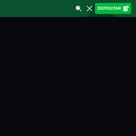
DEPOSITAR