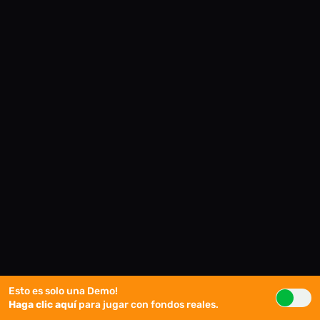
Esto es solo una Demo!
Haga clic aquí
para jugar con fondos reales.