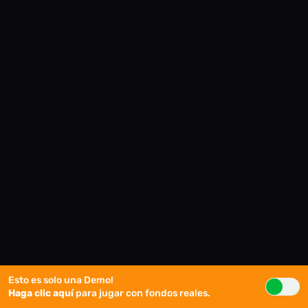
Esto es solo una Demo!
Haga clic aquí
para jugar con fondos reales.