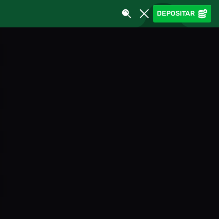
DEPOSITAR