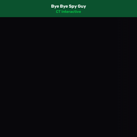
Bye Bye Spy Guy
CT Interactive