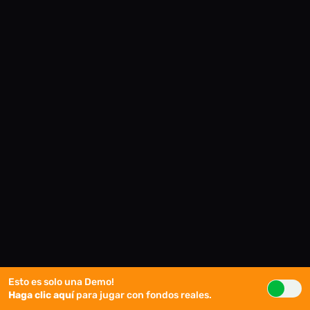
Esto es solo una Demo!
Haga clic aquí
para jugar con fondos reales.