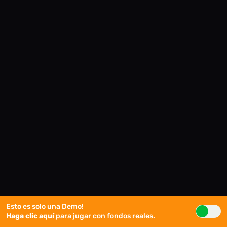
Esto es solo una Demo!
Haga clic aquí
para jugar con fondos reales.