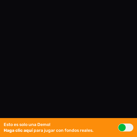
Esto es solo una Demo!
Haga clic aquí
para jugar con fondos reales.