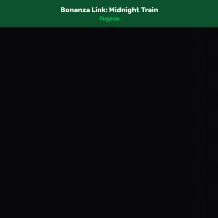
Bonanza Link: Midnight Train
Fugaso