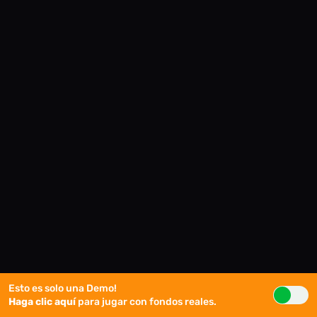
Esto es solo una Demo!
Haga clic aquí
para jugar con fondos reales.