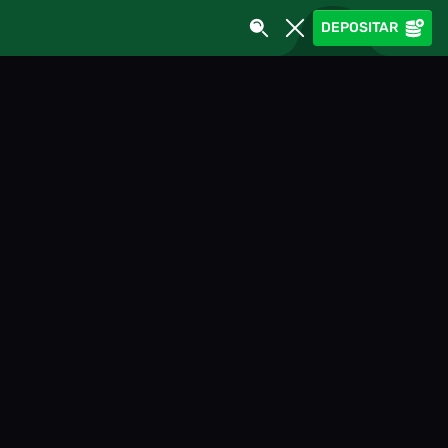
DEPOSITAR