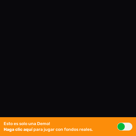
Esto es solo una Demo!
Haga clic aquí
para jugar con fondos reales.