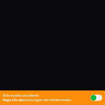
Esto es solo una Demo!
Haga clic aquí
para jugar con fondos reales.