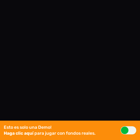
Esto es solo una Demo!
Haga clic aquí
para jugar con fondos reales.