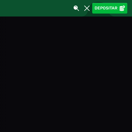
DEPOSITAR