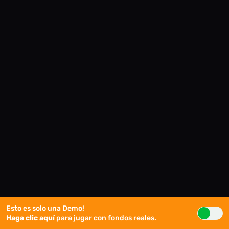
Esto es solo una Demo!
Haga clic aquí
para jugar con fondos reales.