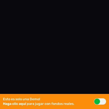
Esto es solo una Demo!
Haga clic aquí
para jugar con fondos reales.