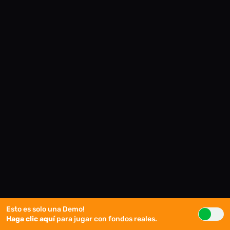
Esto es solo una Demo!
Haga clic aquí
para jugar con fondos reales.