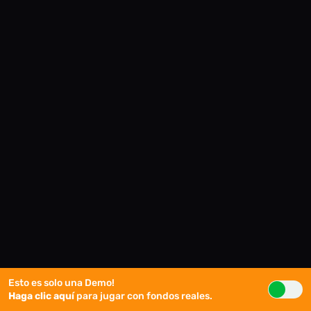
Esto es solo una Demo!
Haga clic aquí
para jugar con fondos reales.