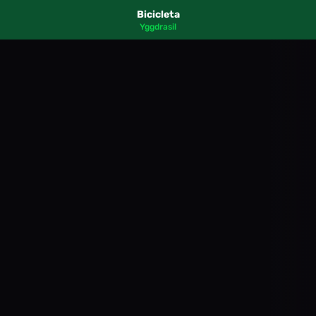
Bicicleta
Yggdrasil