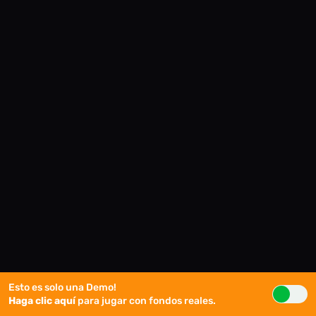
Esto es solo una Demo!
Haga clic aquí
para jugar con fondos reales.