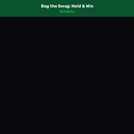
Bag the Swag: Hold & Win
Octoplay