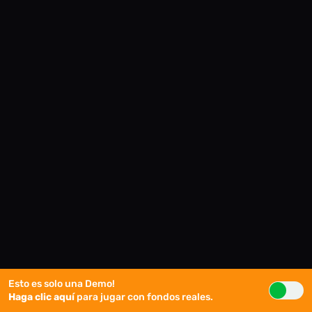
Esto es solo una Demo!
Haga clic aquí
para jugar con fondos reales.