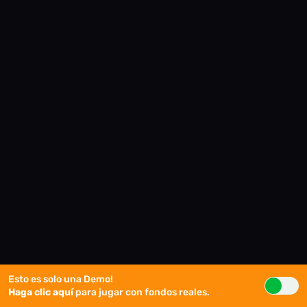
Esto es solo una Demo!
Haga clic aquí
para jugar con fondos reales.