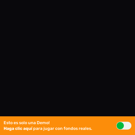
Esto es solo una Demo!
Haga clic aquí
para jugar con fondos reales.