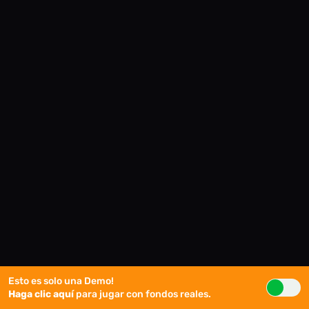
Esto es solo una Demo!
Haga clic aquí
para jugar con fondos reales.