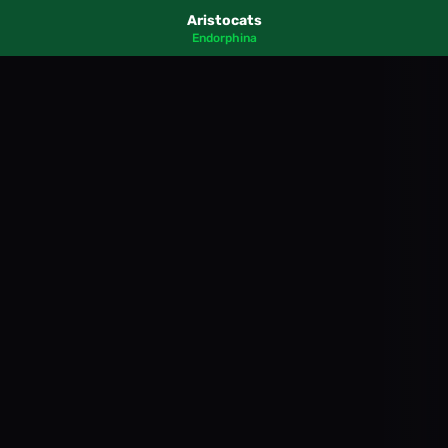
Aristocats
Endorphina