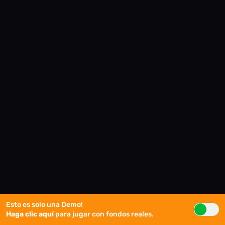
Esto es solo una Demo!
Haga clic aquí
para jugar con fondos reales.