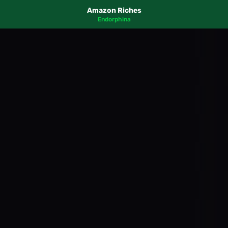
Amazon Riches
Endorphina