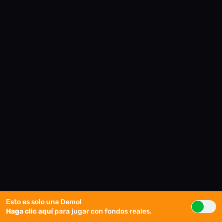
Esto es solo una Demo!
Haga clic aquí
para jugar con fondos reales.