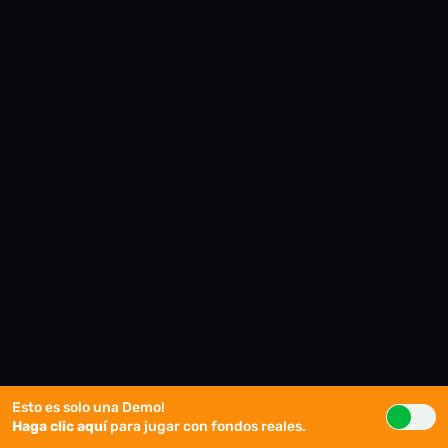
Esto es solo una Demo!
Haga clic aquí
para jugar con fondos reales.