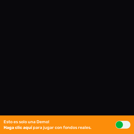
Esto es solo una Demo!
Haga clic aquí
para jugar con fondos reales.