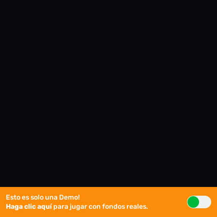
Esto es solo una Demo!
Haga clic aquí
para jugar con fondos reales.