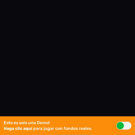
Esto es solo una Demo!
Haga clic aquí
para jugar con fondos reales.