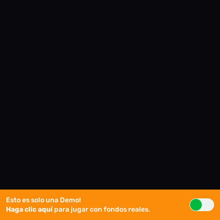
Esto es solo una Demo!
Haga clic aquí
para jugar con fondos reales.