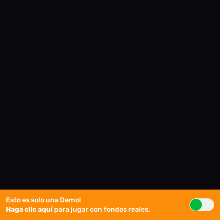
Esto es solo una Demo!
Haga clic aquí
para jugar con fondos reales.