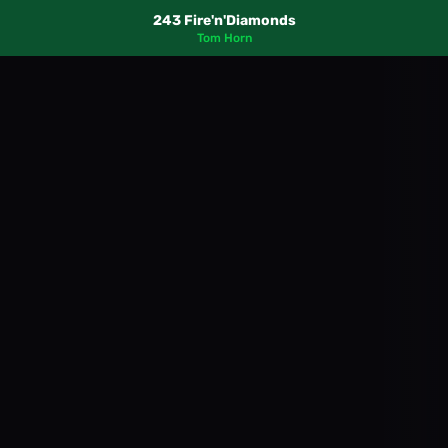
243 Fire'n'Diamonds
Tom Horn