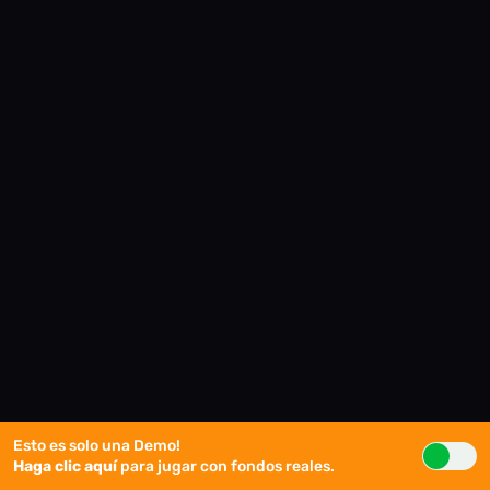
Esto es solo una Demo!
Haga clic aquí
para jugar con fondos reales.