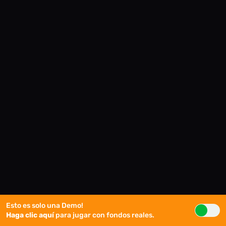
Esto es solo una Demo!
Haga clic aquí
para jugar con fondos reales.