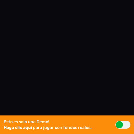
Esto es solo una Demo!
Haga clic aquí
para jugar con fondos reales.