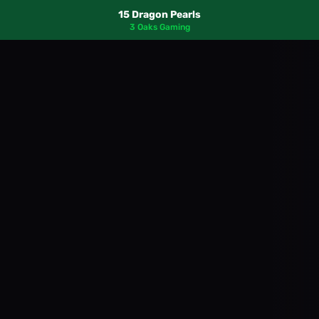
15 Dragon Pearls
3 Oaks Gaming